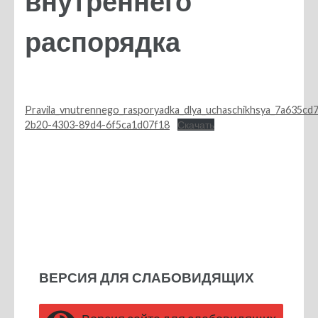
внутреннего
распорядка
Pravila_vnutrennego_rasporyadka_dlya_uchaschikhsya_7a635cd7
2b20-4303-89d4-6f5ca1d07f18
Скачать
ВЕРСИЯ ДЛЯ СЛАБОВИДЯЩИХ