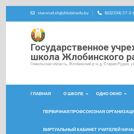
Перейти
starorud.sh@zhlobinedu.by
8(02334) 57-3-
к
содержимому
(нажмите
Enter)
Государственное учре
школа Жлобинского р
Гомельская область, Жлобинский р-н, д. Старая Рудня, у
ГЛАВНАЯ
О ШКОЛЕ
ОДНО ОКНО
ПЕРВИЧНАЯ ПРОФСОЮЗНАЯ ОРГАНИЗАЦ
ВИРТУАЛЬНЫЙ КАБИНЕТ УЧИТЕЛЕЙ НАЧ