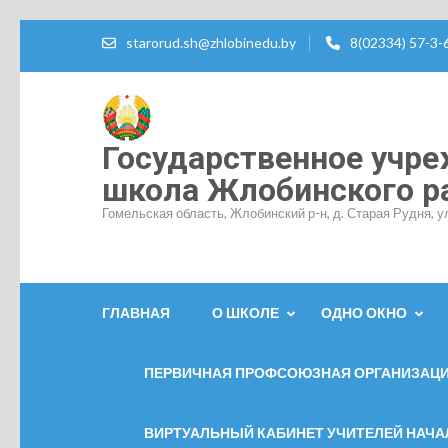
Перейти
starorud.sh@zhlobinedu.by
8(02334) 57-3-
к
содержимому
(нажмите
Enter)
Государственное учре
школа Жлобинского р
Гомельская область, Жлобинский р-н, д. Старая Рудня, у
ГЛАВНАЯ
О ШКОЛЕ
ОДНО ОКНО
ПЕРВИЧНАЯ ПРОФСОЮЗНАЯ ОРГАНИЗАЦ
ВИРТУАЛЬНЫЙ КАБИНЕТ УЧИТЕЛЕЙ НАЧ