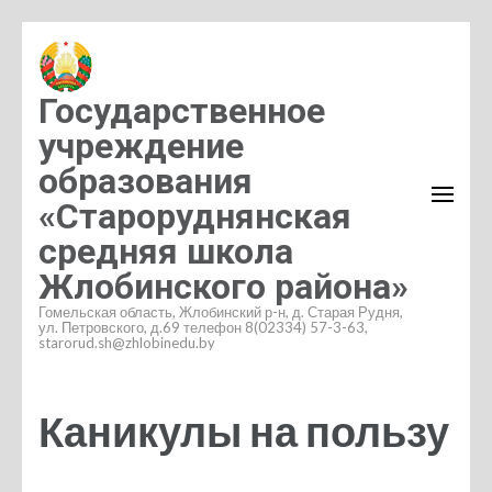
Перейти
к
содержимому
Государственное
(нажмите
учреждение
Enter)
образования
«Староруднянская
средняя школа
Жлобинского района»
Гомельская область, Жлобинский р-н, д. Старая Рудня,
ул. Петровского, д.69 телефон 8(02334) 57-3-63,
starorud.sh@zhlobinedu.by
Каникулы на пользу