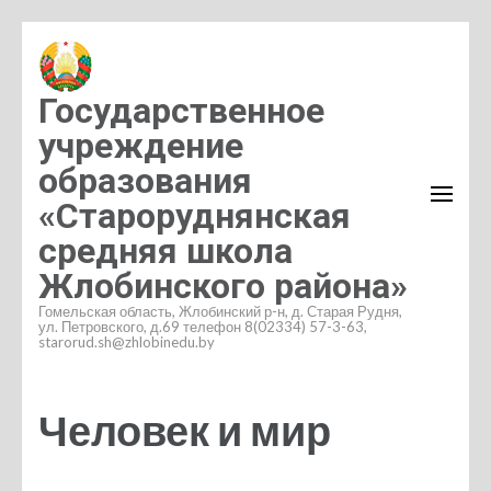
Перейти
к
содержимому
Государственное
(нажмите
учреждение
Enter)
образования
«Староруднянская
средняя школа
Жлобинского района»
Гомельская область, Жлобинский р-н, д. Старая Рудня,
ул. Петровского, д.69 телефон 8(02334) 57-3-63,
starorud.sh@zhlobinedu.by
Человек и мир