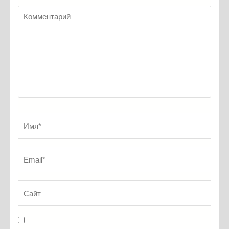
Комментарий
Имя
*
Em
Са