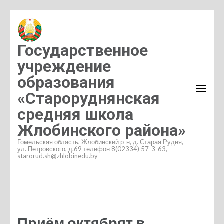
Перейти
к
содержимому
Государственное
(нажмите
учреждение
Enter)
образования
«Староруднянская
средняя школа
Жлобинского района»
Гомельская область, Жлобинский р-н, д. Старая Рудня,
ул. Петровского, д.69 телефон 8(02334) 57-3-63,
starorud.sh@zhlobinedu.by
Приём октябрят в